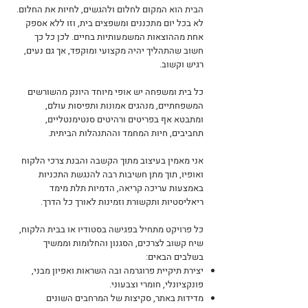
הבית הוא המקום לחלום ולהגשים, לחיות את החלום.
לא בכל יום מתכננים ומשפצים בית, וזו ללא אספק
אחת מההוצאות המשמעותיות בחיים. לכן כל כך
חשוב שהתהליך יהיה מקצועי ומוקפד, אך גם נעים,
רגיש וקשוב.
כל בית ומשפחה יש אופי מיוחד היונק מהשורשים
המשפחתיים, מנהגים אמונות ותפיסות עולם,
ומתבטא אף בפריטים ורהיטים סנטימנטליים,
תחביבים, חיות המחמד וההתנהלות הביתית.
אני מאמין בעיצוב מתוך הקשבה והבנת צרכי הלקוח
ואופיו, תוך מתן חשיבות רבה להנגשת התכניות
באמצעות עריכה קריאה, הדמיות תלת מימד
ריאליסטיות ותקשורת וזמינות לאורך כל הדרך.
כל פרויקט מתחיל בפגישה בסטודיו או בבית הלקוח,
שיח קשוב לצרכים, הסגנון והחלומות וממשיך
בשלבים הבאים:
יצירת תיקיית פרוגרמה ובה השראות ואפיון מבני,
פונקציונלי, חומרי וצבעוני.
מדידות באתר, סקיצות של המרחבים השונים