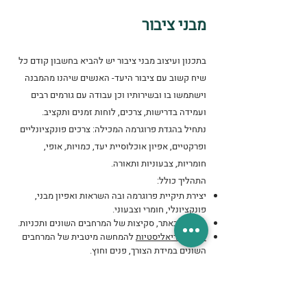
מבני ציבור
בתכנון ועיצוב מבני ציבור יש להביא בחשבון קודם כל
שיח קשוב עם ציבור היעד- האנשים שיהנו מהמבנה
וישתמשו בו ובשירותיו וכן עבודה עם גורמים רבים
ועמידה בדרישות, צרכים, לוחות זמנים ותקציב.
נתחיל בהגדת פרוגרמה המכילה: צרכים פונקציונליים
ופרקטיים, אפיון אוכלוסיית יעד, כמויות, אופי,
חומריות, צבעוניות ותאורה.
התהליך כולל:
יצירת תיקיית פרוגרמה ובה השראות ואפיון מבני,
פונקציונלי, חומרי וצבעוני.
מדידות באתר, סקיצות של המרחבים השונים ותכניות.
הדמיות ריאליסטיות
להמחשה מיטבית של המרחבים
השונים במידת הצורך, פנים וחוץ.
תכניות עבודה מפורטות לביצוע, חתכים, חזיתות
ופרטים.
יציאה לדרך עם קבלן ואנשי מקצוע אמינים ומומלצים.
ליווי תהליך הביצוע בשטח ומרחוק עד ההגשה.