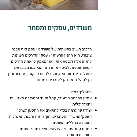
משרדים, עסקים ומסחר
מרכיב חשוב בתשתית של משרד או עסק ואף מבנה
ציבורי, הוא החזון הרעיוני / עסקי והדרכים השונות
להגיע אליו ולבטא אותו​. אני מאמין כי אחת הדרכים
המשמעותיות לביטוי אותו חזון הוא במרחב בו אנו
פועלים. יחד עם זאת, עליו להיות פרקטי, נעים ומזמין
הן לקהל היעד והן לעובדים במקום.​
התהליך כולל:
אפיון המרחב הייעודי, קהל היעד והסביבה האנושית
והאדריכלית.
יצירת פרוגרמה בכדי להתאים את התכנון לצרכי
העסק/המשרד והעובדים, תוך ניתוח והבנת התנהלות
העבודה בחללים השונים.
פיתוח קונספט וגיבוש שפה עיצובית, צבעונית
וחומרית תואמת.