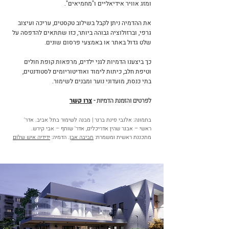
ומזג אוויר אידיאליים ו"מחמיאים".
את ההדמיה ניתן לקבל בשילוב טקסטים, עריכה ועיצוב
גרפי, וברזולוציה גבוהה ביותר, כזו שתתאים להדפסה על
שלט גדול באתר או באמצעי פרסום שונים.
כך ביצענו הדמיות לגני ילדים, מרפאות קופת חולים
וטיפת חלב, כיתות לימוד ואודיטוריומים לסטודנטים,
בתי כנסת, מועדוני נוער ומבנים לשימור.
לפרטים והזמנת הדמיות
-
צרו קשר
בתמונה: אלנבי פינת ברנר | מבנה לשימור בתל אביב. אדר'
ראשי – אבנר שהין אדריכלים, אדר' שותף – אבי קירש.
מתכננת ראשית ומשמרת:
חביבה אבן
. הדמיה:
ידידיה איש שלום