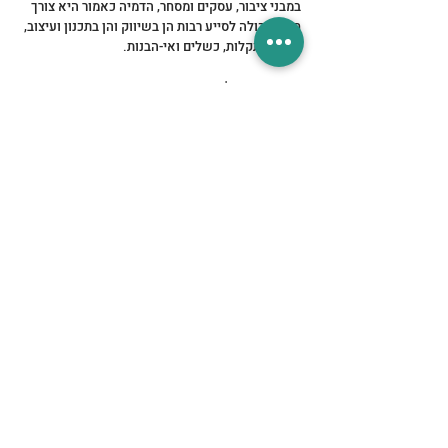
במבני ציבור, עסקים ומסחר, הדמיה כאמור היא צורך
חיוני ויכולה לסייע רבות הן בשיווק והן בתכנון ועיצוב,
ומניעת תקלות, כשלים ואי-הבנות.
בהדמיה ניתן להציג מגוון אופציות תכנוניות ועיצוביות,
חלוקות שונות של החלל, ריהוט אופציונלי וגופי
תאורה.
כך ההדמיה יכולה להשתלב בתהליך התכנון ולייעל
אותו הן ללקוח והן לאיש המקצוע והמתכנן.
את ההדמיה ניתן לקבל בשילוב טקסטים, עריכה
ועיצוב גרפי, וברזולוציה גבוהה ביותר, כזו שתתאים
להדפסה על שלט גדול באתר או באמצעי פרסום
שונים.
לפרטים והזמנת הדמיות -
צרו קשר